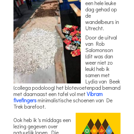
een hele leuke
dag gehad op
de
wandelbeurs in
Utrecht.
Door de uitval
van Rob
Salomonson
(dit was dan
weer niet zo
leuk) heb ik
samen met
Lydia van Beek
(collega podoloog) het blotevoetenpad bemand
met daarnaast een tafel vol met
Vibram
fivefingers
minimalistische schoenen van De
Trek barefoot.
Ook heb ik 's middags een
lezing gegeven over
natuurlijk lopen. Die